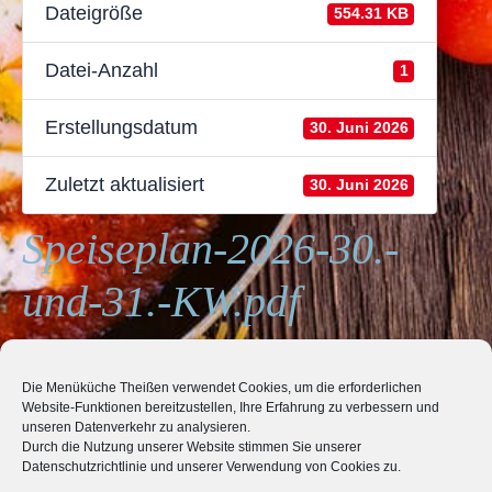
Dateigröße
554.31 KB
Datei-Anzahl
1
Erstellungsdatum
30. Juni 2026
Zuletzt aktualisiert
30. Juni 2026
Speiseplan-2026-30.-
und-31.-KW.pdf
Die Menüküche Theißen verwendet Cookies, um die erforderlichen
BEITRAGSNAVIGATION
Website-Funktionen bereitzustellen, Ihre Erfahrung zu verbessern und
ZURÜCK
unseren Datenverkehr zu analysieren.
Speiseplan-Kita-August-2026.pdf
Durch die Nutzung unserer Website stimmen Sie unserer
Datenschutzrichtlinie und unserer Verwendung von Cookies zu.