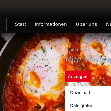
Zum
Inhalt
springen
Start
Informationen
Über uns
N
7. DEZEMBER 2020
VON
Kita Vordru
Anzeigen
Download
Dateigröße