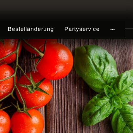
More
Bestelländerung
Partyservice