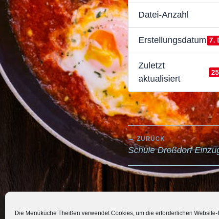
Datei-Anzahl
Erstellungsdatum
7.
Zuletzt
25
aktualisiert
BEITRAGSNA
ZURÜCK
Schule Droßdorf Einzu
Die Menüküche Theißen verwendet Cookies, um die erforderlichen Website-