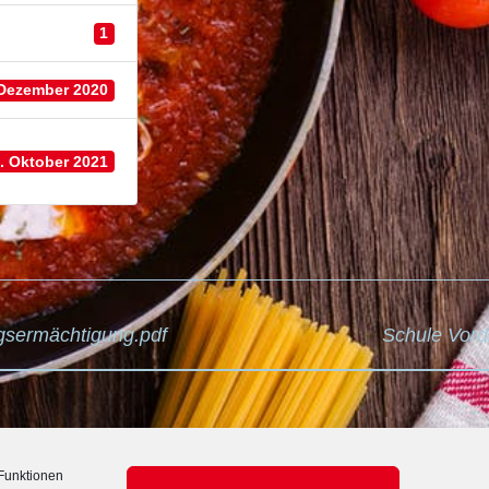
1
 Dezember 2020
. Oktober 2021
VIGATION
gsermächtigung.pdf
Schule Vord
© 2026 - Menüküche Theißen GmbH -
Impressum und Datenschutz
Funktionen
Icons made by
Freepik
from
www.flaticon.com
is licensed by
CC 3.0 B