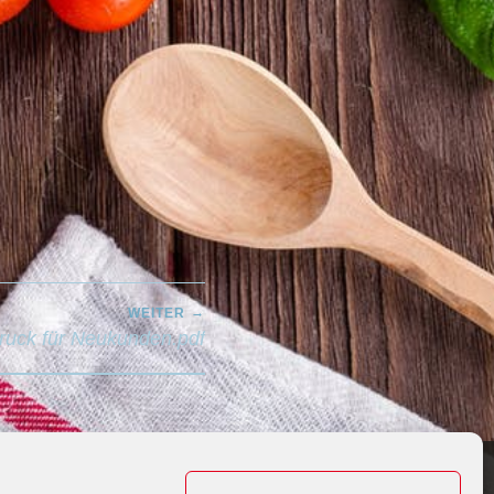
WEITER
ruck für Neukunden.pdf
Y